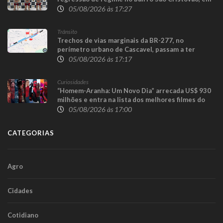
Cascavel
05/08/2026 às 17:27
Trânsito
Trechos de vias marginais da BR-277, no
perímetro urbano de Cascavel, passam a ter
sentido único para execução das obras da
05/08/2026 às 17:17
Trincheira do Cascavel Velho
Curiosidades
“Homem-Aranha: Um Novo Dia” arrecada US$ 930
milhões e entra na lista dos melhores filmes do
herói
05/08/2026 às 17:00
CATEGORIAS
Agro
Cidades
Cotidiano