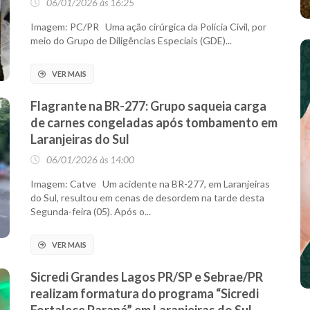
06/01/2026 às 16:25
Imagem: PC/PR Uma ação cirúrgica da Polícia Civil, por
meio do Grupo de Diligências Especiais (GDE)...
VER MAIS
Flagrante na BR-277: Grupo saqueia carga
de carnes congeladas após tombamento em
Laranjeiras do Sul
06/01/2026 às 14:00
Imagem: Catve Um acidente na BR-277, em Laranjeiras
do Sul, resultou em cenas de desordem na tarde desta
Segunda-feira (05). Após o...
VER MAIS
Sicredi Grandes Lagos PR/SP e Sebrae/PR
realizam formatura do programa “Sicredi