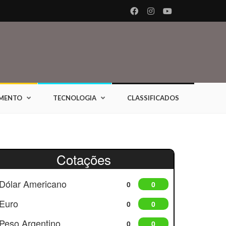
IMENTO
TECNOLOGIA
CLASSIFICADOS
Cotações
Dólar Americano
0
0
Euro
0
0
Peso Argentino
0
0