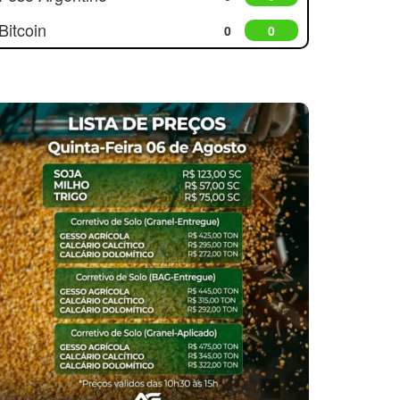
Bitcoin
0
0