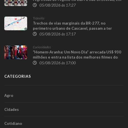
Cascavel
05/08/2026 às 17:27
Trânsito
Trechos de vias marginais da BR-277, no
perímetro urbano de Cascavel, passam a ter
sentido único para execução das obras da
05/08/2026 às 17:17
Trincheira do Cascavel Velho
Curiosidades
“Homem-Aranha: Um Novo Dia” arrecada US$ 930
milhões e entra na lista dos melhores filmes do
herói
05/08/2026 às 17:00
CATEGORIAS
Agro
Cidades
Cotidiano