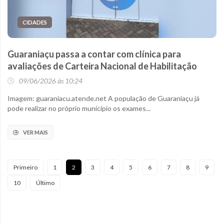
CIDADES
Guaraniaçu passa a contar com clínica para
avaliações de Carteira Nacional de Habilitação
09/06/2026 às 10:24
Imagem: guaraniacu.atende.net A população de Guaraniaçu já
pode realizar no próprio município os exames...
VER MAIS
Primeiro
1
2
3
4
5
6
7
8
9
10
Último