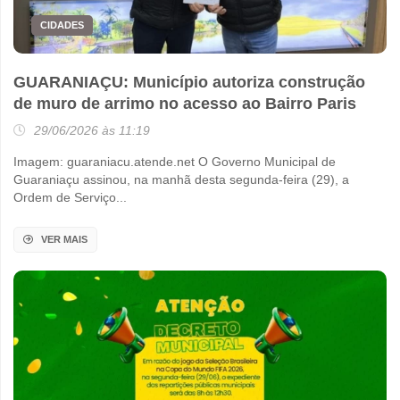
CIDADES
GUARANIAÇU: Município autoriza construção
de muro de arrimo no acesso ao Bairro Paris
29/06/2026 às 11:19
Imagem: guaraniacu.atende.net O Governo Municipal de
Guaraniaçu assinou, na manhã desta segunda-feira (29), a
Ordem de Serviço...
VER MAIS