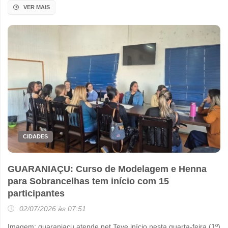
VER MAIS
CIDADES
GUARANIAÇU: Curso de Modelagem e Henna
para Sobrancelhas tem início com 15
participantes
02/07/2026 às 07:51
Imagem: guaraniacu.atende.net Teve início nesta quarta-feira (1º)