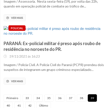
Imagem / Assessoria. Nesta sexta-feira (19), por volta das 22h,
quando em operação policial de combate ao tráfico de...
VER MAIS
POLICIAL
PARANÁ: Ex-policial militar é preso após roubo de
residência no noroeste do PR.
19/11/2021 às 16:23
Imagem / Polícia Civil. A Polícia Civil do Paraná (PCPR) prendeu dois
suspeitos de integrarem um grupo criminoso especializado...
VER MAIS
Primeiro
33
34
35
36
37
38
39
40
41
42
Último