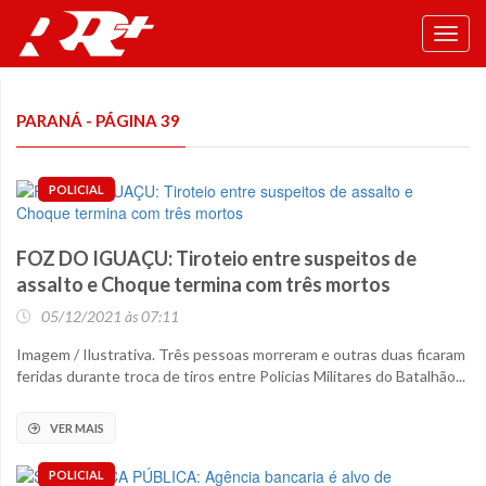
Toggl
navig
PARANÁ - PÁGINA 39
POLICIAL
FOZ DO IGUAÇU: Tiroteio entre suspeitos de
assalto e Choque termina com três mortos
05/12/2021 às 07:11
Imagem / Ilustrativa. Três pessoas morreram e outras duas ficaram
feridas durante troca de tiros entre Policias Militares do Batalhão...
VER MAIS
POLICIAL