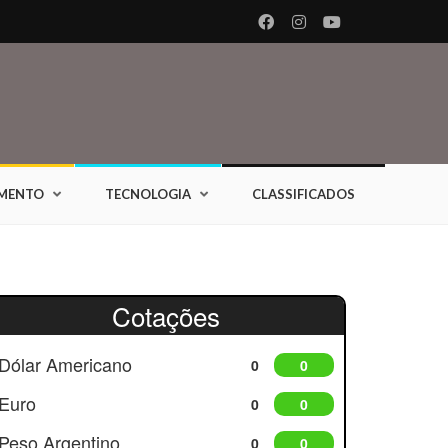
IMENTO
TECNOLOGIA
CLASSIFICADOS
Cotações
Dólar Americano
0
0
Euro
0
0
Peso Argentino
0
0