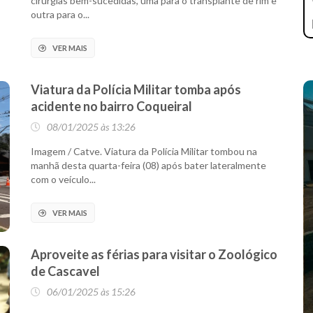
cirurgias bem-sucedidas, uma para o transplante de rim e
outra para o...
VER MAIS
Viatura da Polícia Militar tomba após
acidente no bairro Coqueiral
08/01/2025 às 13:26
Imagem / Catve. Viatura da Polícia Militar tombou na
manhã desta quarta-feira (08) após bater lateralmente
com o veículo...
VER MAIS
Aproveite as férias para visitar o Zoológico
de Cascavel
06/01/2025 às 15:26