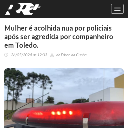
Toggl
navig
Mulher é acolhida nua por policiais
após ser agredida por companheiro
em Toledo.
26/05/2024 às 12:03
de Edson da Cunha