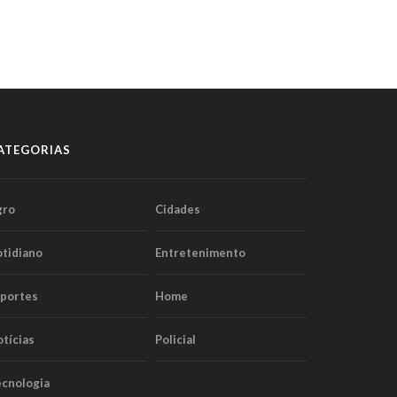
ATEGORIAS
gro
Cidades
tidiano
Entretenimento
sportes
Home
tícias
Policial
cnologia