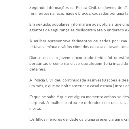
Segundo informações da Polícia Civil, um jovem, de 2
ferimentos na face, mãos e braços, causadas por uma fa
Em seguida, populares informaram aos policiais que uma
agentes de segurança se deslocaram até o endereço e en
A mulher apresentava ferimentos causados por uma a
estava seminua e vários cômodos da casa estavam tomad
Diante disso, o jovem encontrado ferido foi question
perguntas e somente disse que alguém teria invadido 
detalhes.
A Polícia Civil deu continuidade às investigações e d
um mês, e que no noite anterior o casal estava juntos em 
O que se sabe é que em algum momento ambos se dese
corporal. A mulher tentou se defender com uma faca,
morta.
Os filhos menores de idade da vítima presenciaram o crim