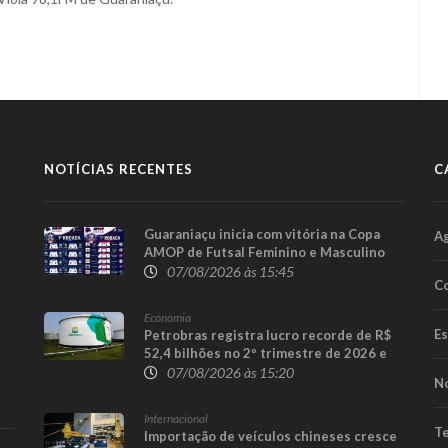
NOTÍCIAS RECENTES
C
Guaraniaçu inicia com vitória na Copa
A
AMOP de Futsal Feminino e Masculino
07/08/2026 às 15:45
Co
Economia
E
Petrobras registra lucro recorde de R$
52,4 bilhões no 2º trimestre de 2026 e
afasta tese de defasagem nos
07/08/2026 às 15:20
No
combustíveis
Internacional
Te
Importação de veículos chineses cresce