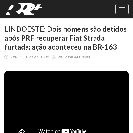
Toggl
navig
LINDOESTE: Dois homens são detidos
após PRF recuperar Fiat Strada
furtada; ação aconteceu na BR-163
08/10/2021 às 10:09
de Edson da Cunha