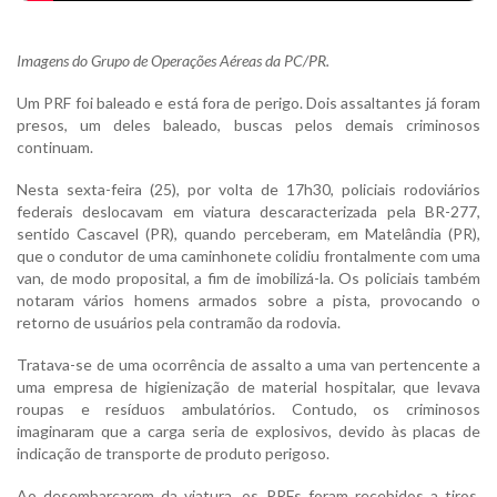
Imagens do Grupo de Operações Aéreas da PC/PR.
Um PRF foi baleado e está fora de perigo. Dois assaltantes já foram
presos, um deles baleado, buscas pelos demais criminosos
continuam.
Nesta sexta-feira (25), por volta de 17h30, policiais rodoviários
federais deslocavam em viatura descaracterizada pela BR-277,
sentido Cascavel (PR), quando perceberam, em Matelândia (PR),
que o condutor de uma caminhonete colidiu frontalmente com uma
van, de modo proposital, a fim de imobilizá-la. Os policiais também
notaram vários homens armados sobre a pista, provocando o
retorno de usuários pela contramão da rodovia.
Tratava-se de uma ocorrência de assalto a uma van pertencente a
uma empresa de higienização de material hospitalar, que levava
roupas e resíduos ambulatórios. Contudo, os criminosos
imaginaram que a carga seria de explosivos, devido às placas de
indicação de transporte de produto perigoso.
Ao desembarcarem da viatura, os PRFs foram recebidos a tiros,