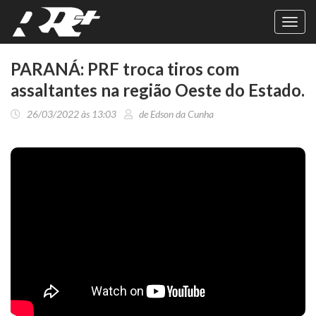
Toggl
navig
PARANÁ: PRF troca tiros com
assaltantes na região Oeste do Estado.
26/03/2022 às 13:03
de Edson da Cunha