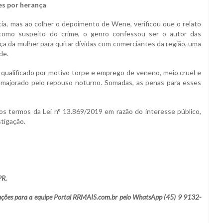
es por herança
cia, mas ao colher o depoimento de Wene, verificou que o relato
á como suspeito do crime, o genro confessou ser o autor das
nça da mulher para quitar dívidas com comerciantes da região, uma
de.
 qualificado por motivo torpe e emprego de veneno, meio cruel e
to majorado pelo repouso noturno. Somadas, as penas para esses
s termos da Lei n° 13.869/2019 em razão do interesse público,
tigação.
PR.
lamações para a equipe Portal RRMAIS.com.br pelo WhatsApp (45) 9 9132-