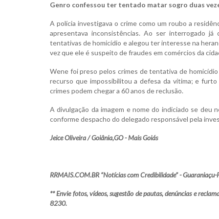
Genro confessou ter tentado matar sogro duas vez
A polícia investigava o crime como um roubo a residên
apresentava inconsistências. Ao ser interrogado j
tentativas de homicídio e alegou ter interesse na hera
vez que ele é suspeito de fraudes em comércios da cida
Wene foi preso pelos crimes de tentativa de homicídio
recurso que impossibilitou a defesa da vítima; e fur
crimes podem chegar a 60 anos de reclusão.
A divulgação da imagem e nome do indiciado se deu no
conforme despacho do delegado responsável pela inves
Jeice Oliveira / Goiânia,GO - Mais Goiás
RRMAIS.COM.BR “Notícias com Credibilidade” - Guaraniaçu-
** Envie fotos, vídeos, sugestão de pautas, denúncias e rec
8230.