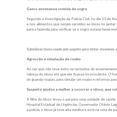
Genro envenenou comida do sogro
Segundo a investigação da Polícia Civil, no dia 13 de 
e nos alimentos que seriam servidos ao idoso no jantar
para a fazenda para verificar se o sogro estava havia mor
Substância tóxica usada pelo suspeito para tentar envenenar o 
Agressão e simulação de roubo
Ao ver que não teve êxito na tentativa de envenename
cabeça do idoso até que ele ficasse inconsciente. O h
do guarda roupas, para simular um roubo e retornou par
Suspeito ajudou a mulher a socorrer o idoso, que so
A filha do idoso levou o pai para uma unidade de saúde l
Hospital Estadual de Urgências Governador Otávio Lage
a polícia, o idoso já teve alta médica e está na casa de p