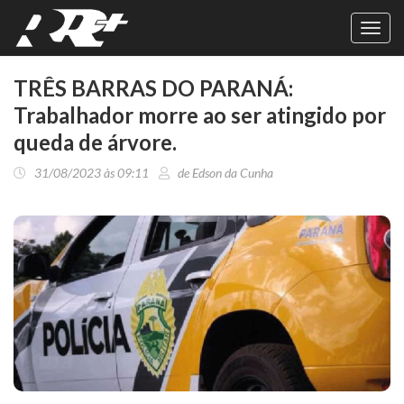
Toggl
navig
TRÊS BARRAS DO PARANÁ:
Trabalhador morre ao ser atingido por
queda de árvore.
31/08/2023 às 09:11
de Edson da Cunha