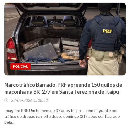
POLICIAL
Narcotráfico Barrado: PRF apreende 150 quilos de
maconha na BR-277 em Santa Terezinha de Itaipu
22/06/2026 às 08:52
Imagem: PRF Um homem de 37 anos foi preso em flagrante por
tráfico de drogas na noite deste domingo (21), após ser flagrado
pela...