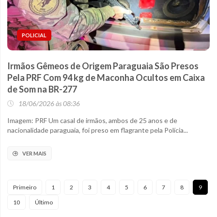
POLICIAL
Irmãos Gêmeos de Origem Paraguaia São Presos
Pela PRF Com 94 kg de Maconha Ocultos em Caixa
de Som na BR-277
18/06/2026 às 08:36
Imagem: PRF Um casal de irmãos, ambos de 25 anos e de
nacionalidade paraguaia, foi preso em flagrante pela Polícia...
VER MAIS
Primeiro
1
2
3
4
5
6
7
8
9
10
Último