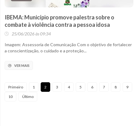
IBEMA: Município promove palestra sobre o
combate à violência contra a pessoa idosa
25/06/2026 às 09:34
Imagem: Assessoria de Comunicação Com o objetivo de fortalecer
a conscientização, o cuidado e a proteção...
VER MAIS
Primeiro
1
2
3
4
5
6
7
8
9
10
Último