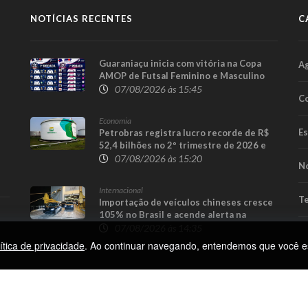
NOTÍCIAS RECENTES
C
Guaraniaçu inicia com vitória na Copa
A
AMOP de Futsal Feminino e Masculino
07/08/2026 às 15:45
Co
Economia
E
Petrobras registra lucro recorde de R$
52,4 bilhões no 2º trimestre de 2026 e
afasta tese de defasagem nos
07/08/2026 às 15:20
No
combustíveis
Internacional
Te
Importação de veículos chineses cresce
105% no Brasil e acende alerta na
indústria nacional
07/08/2026 às 14:35
ítica de privacidade
. Ao continuar navegando, entendemos que você e
 Privacidade