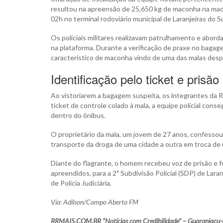
resultou na apreensão de 25,650 kg de maconha na madru
02h no terminal rodoviário municipal de Laranjeiras do Su
Os policiais militares realizavam patrulhamento e abor
na plataforma. Durante a verificação de praxe no bagagei
característico de maconha vindo de uma das malas des
Identificação pelo ticket e prisão
Ao vistoriarem a bagagem suspeita, os integrantes da R
ticket de controle colado à mala, a equipe policial con
dentro do ônibus.
O proprietário da mala, um jovem de 27 anos, confessou o
transporte da droga de uma cidade a outra em troca de
Diante do flagrante, o homem recebeu voz de prisão e 
apreendidos, para a 2ª Subdivisão Policial (SDP) de Lara
de Polícia Judiciária.
Via: Adilson/Campo Aberto FM
RRMAIS.COM.BR “Notícias com Credibilidade” – Guaraniaçu-