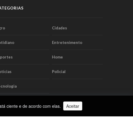
ATEGORIAS
gro
Cidades
tidiano
Entretenimento
sportes
Home
tícias
Policial
cnologia
stá ciente e de acordo com elas.
Aceitar