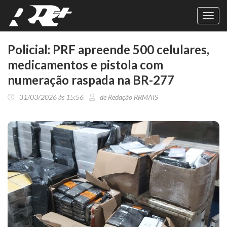
Toggl
navig
Policial: PRF apreende 500 celulares,
medicamentos e pistola com
numeração raspada na BR-277
31/03/2026 às 15:56
de Redação RRMAIS