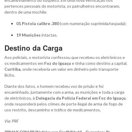
encaminhamento do suspeito. Em uma nova verificação nos
pertences pessoais do motorista, os patrulheiros encontraram,
dentro de uma mochila:
01 Pistola calibre .380
(com numeração suprimida/raspada);
19 Munições
intactas.
Destino da Carga
Aos policiais, o motorista confessou que recebeu os eletrônicos e
os medicamentos em
Foz do Iguaçu
e tinha como destino a capital,
Curitiba
, onde receberia um valor em dinheiro pelo transporte
ilícito.
Diante dos fatos, o homem recebeu voz de prisão e foi
encaminhado, juntamente com a arma, as munições e toda a carga
de eletrônicos, à
Delegacia da Polícia Federal em Foz do Iguaçu
,
onde responderá pelos crimes de porte ilegal de arma de fogo de
uso restrito, descaminho e tráfico de medicamentos.
Via: PRF