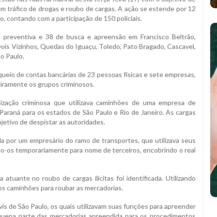
m tráfico de drogas e roubo de cargas. A ação se estende por 12
o, contando com a participação de 150 policiais.
preventiva e 38 de busca e apreensão em Francisco Beltrão,
is Vizinhos, Quedas do Iguaçu, Toledo, Pato Bragado, Cascavel,
ão Paulo.
eio de contas bancárias de 23 pessoas físicas e sete empresas,
eiramente os grupos criminosos.
anização criminosa que utilizava caminhões de uma empresa de
Paraná para os estados de São Paulo e Rio de Janeiro. As cargas
objetivo de despistar as autoridades.
da por um empresário do ramo de transportes, que utilizava seus
o-os temporariamente para nome de terceiros, encobrindo o real
 atuante no roubo de cargas ilícitas foi identificada. Utilizando
os caminhões para roubar as mercadorias.
ivis de São Paulo, os quais utilizavam suas funções para apreender
equena parte das mercadorias apreendida para os procedimentos