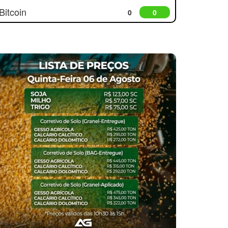
Bitcoin
0
0