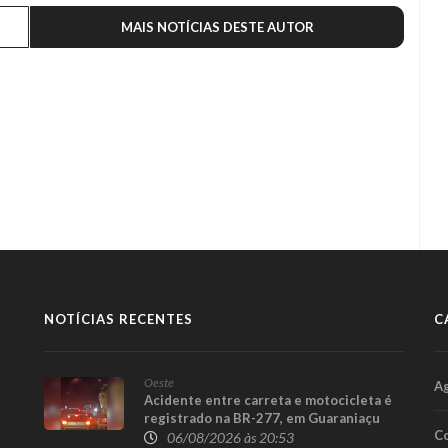
MAIS NOTÍCIAS DESTE AUTOR
NOTÍCIAS RECENTES
C
Oeste
A
Acidente entre carreta e motocicleta é
registrado na BR-277, em Guaraniaçu
Co
06/08/2026 às 20:53