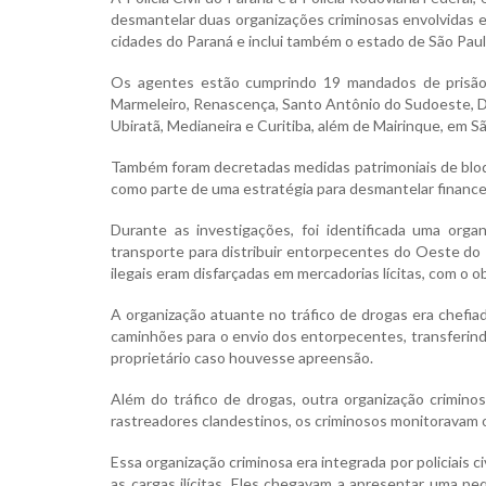
desmantelar duas organizações criminosas envolvidas e
cidades do Paraná e inclui também o estado de São Paul
Os agentes estão cumprindo 19 mandados de prisão 
Marmeleiro, Renascença, Santo Antônio do Sudoeste, Do
Ubiratã, Medianeira e Curitiba, além de Mairinque, em S
Também foram decretadas medidas patrimoniais de bloqu
como parte de uma estratégia para desmantelar financ
Durante as investigações, foi identificada uma org
transporte para distribuir entorpecentes do Oeste do 
ilegais eram disfarçadas em mercadorias lícitas, com o 
A organização atuante no tráfico de drogas era chefia
caminhões para o envio dos entorpecentes, transferind
proprietário caso houvesse apreensão.
Além do tráfico de drogas, outra organização criminosa
rastreadores clandestinos, os criminosos monitoravam 
Essa organização criminosa era integrada por policiais c
as cargas ilícitas. Eles chegavam a apresentar uma p