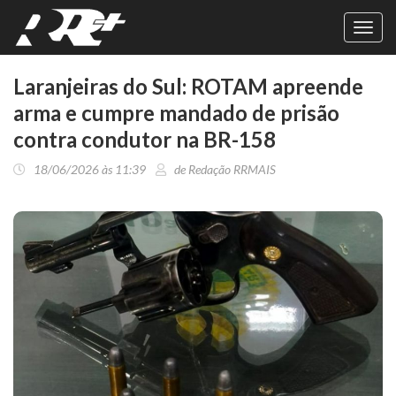
Toggl
navig
Laranjeiras do Sul: ROTAM apreende
arma e cumpre mandado de prisão
contra condutor na BR-158
18/06/2026 às 11:39
de Redação RRMAIS