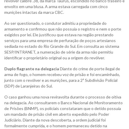
revólver calibre .38, da marca Taurus, escondido no banco traseiro e
envolto em uma blusa. A arma estava carregada com cinco
munições intactas da marca CBC.
Ao ser questionado, o condutor admitiu a propriedade do
armamento e confirmou que não possuía o registro e nem o porte
exigidos por lei. Ele justificou que estava na região prestando
serviços para uma empresa de perfuração de poços artesianos
sediada no estado do Rio Grande do Sul. Em consulta ao sistema
SESP/INTRANET, a numeração de série da arma não permitiu
identificar o proprietário original ou a origem do revólver.
Duplo flagrante na delegacia
Diante do crime de porte ilegal de
arma de fogo, o homem recebeu voz de prisão e foi encaminhado,
junto com o revólver e as munições, para a 2ª Subdivisão Policial
(SDP) de Laranjeiras do Sul.
O caso ganhou uma nova reviravolta durante o processo de oitiva
na delegacia. Ao consultarem o Banco Nacional de Monitoramento
de Prisões (BNMP), os policiais constataram que o detido possuía
um mandado de prisão civil em aberto expedido pelo Poder
Judiciário. Diante da nova descoberta, a ordem judicial foi
formalmente cumprida, e o homem permaneceu detido na