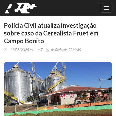
Toggl
navig
Polícia Civil atualiza investigação
sobre caso da Cerealista Fruet em
Campo Bonito
11/08/2025 às 11:47
de Redação RRMAIS