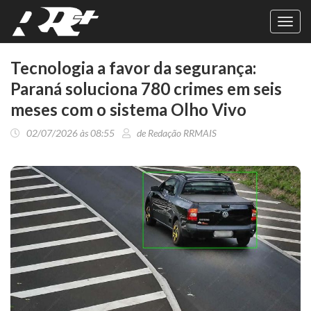
Toggl
navig
Tecnologia a favor da segurança:
Paraná soluciona 780 crimes em seis
meses com o sistema Olho Vivo
02/07/2026 às 08:55
de Redação RRMAIS