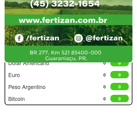
Cotações
Dólar Americano
0
0
Euro
0
0
Peso Argentino
0
0
Bitcoin
0
0