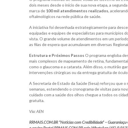
dois meses desde o início de sua nova etapa, a segunda
marca de
100 mil atendimentos realizados
, acelerand
oftalmológicos na rede pública de saúde.
A iniciativa foi desenhada estrategicamente para descen
equipadas e equipes de especialistas para municípios d
vista. O grande volume de atendimentos em um período tã
as filas de espera que acumulavam em diversas Regiona
Estrutura e Próximos Passos
O programa engloba desd
mais complexos de mapeamento de retina, fundamentais 
como o glaucoma e a catarata. Além disso, o mutirão g
intervenções cirúrgicas ou da entrega gratuita de óculo
A Secretaria de Estado da Saúde (Sesa) reforçou que o 
semanas, estendendo o cronograma de visitas para nova
cuidado com a saúde dos olhos chegue a todos os cida
gratuita.
Via: AEN
RRMAIS.COM.BR “Notícias com Credibilidade” – Guaraniaçu-Pr.
a equipe Portal RRMAIS.COM.BR pelo WhatsApp (45) 9 913