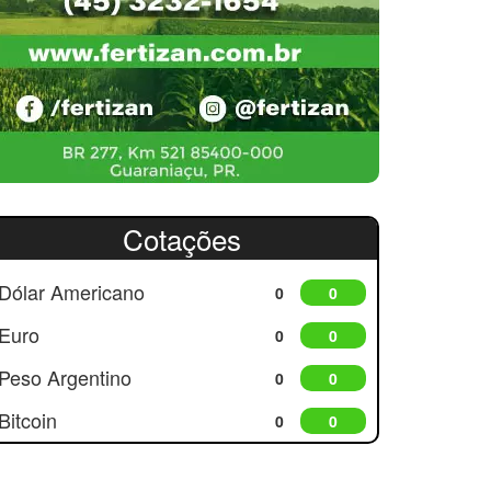
Cotações
Dólar Americano
0
0
Euro
0
0
Peso Argentino
0
0
Bitcoin
0
0