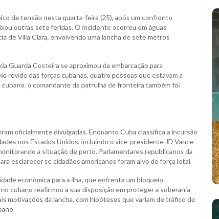
ico de tensão nesta quarta-feira (25), após um confronto
ixou outras sete feridas. O incidente ocorreu em águas
ncia de Villa Clara, envolvendo uma lancha de sete metros
e da Guarda Costeira se aproximou da embarcação para
. No revide das forças cubanas, quatro pessoas que estavam a
do cubano, o comandante da patrulha de fronteira também foi
oram oficialmente divulgadas. Enquanto Cuba classifica a incursão
ridades nos Estados Unidos, incluindo o vice-presidente JD Vance
monitorando a situação de perto. Parlamentares republicanos da
para esclarecer se cidadãos americanos foram alvo de força letal.
dade econômica para a ilha, que enfrenta um bloqueio
no cubano reafirmou a sua disposição em proteger a soberania
is motivações da lancha, com hipóteses que variam de tráfico de
bano.