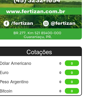
Cotações
Dólar Americano
0
0
Euro
0
0
Peso Argentino
0
0
Bitcoin
0
0