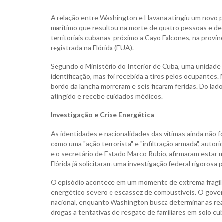
A relação entre Washington e Havana atingiu um novo p
marítimo que resultou na morte de quatro pessoas e de
territoriais cubanas, próximo a Cayo Falcones, na proví
registrada na Flórida (EUA).
Segundo o Ministério do Interior de Cuba, uma unidad
identificação, mas foi recebida a tiros pelos ocupantes
bordo da lancha morreram e seis ficaram feridas. Do la
atingido e recebe cuidados médicos.
Investigação e Crise Energética
As identidades e nacionalidades das vítimas ainda não f
como uma "ação terrorista" e "infiltração armada", auto
e o secretário de Estado Marco Rubio, afirmaram estar 
Flórida já solicitaram uma investigação federal rigorosa 
O episódio acontece em um momento de extrema fragili
energético severo e escassez de combustíveis. O gover
nacional, enquanto Washington busca determinar as rea
drogas a tentativas de resgate de familiares em solo cu