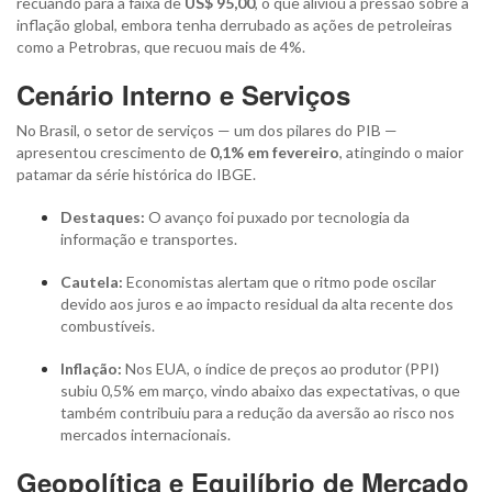
recuando para a faixa de
US$ 95,00
, o que aliviou a pressão sobre a
inflação global, embora tenha derrubado as ações de petroleiras
como a Petrobras, que recuou mais de 4%.
Cenário Interno e Serviços
No Brasil, o setor de serviços — um dos pilares do PIB —
apresentou crescimento de
0,1% em fevereiro
, atingindo o maior
patamar da série histórica do IBGE.
Destaques:
O avanço foi puxado por tecnologia da
informação e transportes.
Cautela:
Economistas alertam que o ritmo pode oscilar
devido aos juros e ao impacto residual da alta recente dos
combustíveis.
Inflação:
Nos EUA, o índice de preços ao produtor (PPI)
subiu 0,5% em março, vindo abaixo das expectativas, o que
também contribuiu para a redução da aversão ao risco nos
mercados internacionais.
Geopolítica e Equilíbrio de Mercado