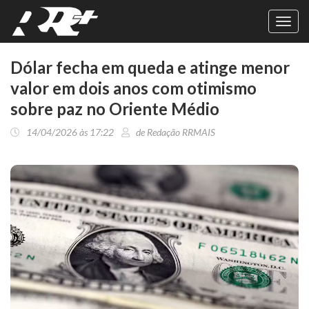
Toggl
navig
Dólar fecha em queda e atinge menor
valor em dois anos com otimismo
sobre paz no Oriente Médio
14/04/2026 às 17:22
de Redação RRMAIS