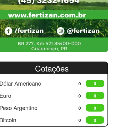
Cotações
Dólar Americano
0
0
Euro
0
0
Peso Argentino
0
0
Bitcoin
0
0