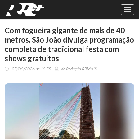
Toggl
navig
Com fogueira gigante de mais de 40
metros, São João divulga programação
completa de tradicional festa com
shows gratuitos
05/06/2026 às 16:55
de Redação RRMAIS