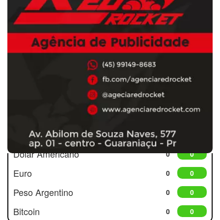
Cotações
Dólar Americano
0
0
Euro
0
0
Peso Argentino
0
0
Bitcoin
0
0