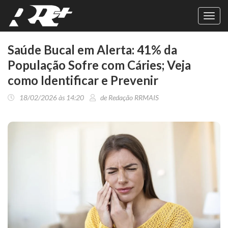
Toggl
navig
Saúde Bucal em Alerta: 41% da
População Sofre com Cáries; Veja
como Identificar e Prevenir
18/02/2026 às 14:20
de Redação RRMAIS