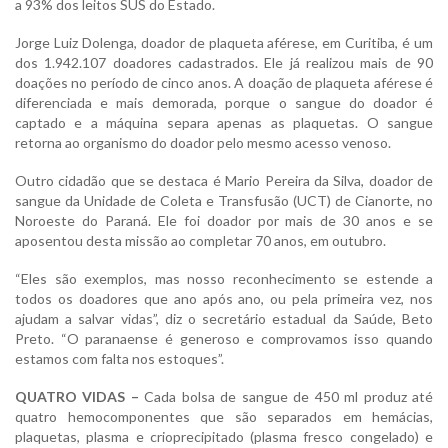
a 93% dos leitos SUS do Estado.
Jorge Luiz Dolenga, doador de plaqueta aférese, em Curitiba, é um
dos 1.942.107 doadores cadastrados. Ele já realizou mais de 90
doações no período de cinco anos. A doação de plaqueta aférese é
diferenciada e mais demorada, porque o sangue do doador é
captado e a máquina separa apenas as plaquetas. O sangue
retorna ao organismo do doador pelo mesmo acesso venoso.
Outro cidadão que se destaca é Mario Pereira da Silva, doador de
sangue da Unidade de Coleta e Transfusão (UCT) de Cianorte, no
Noroeste do Paraná. Ele foi doador por mais de 30 anos e se
aposentou desta missão ao completar 70 anos, em outubro.
“Eles são exemplos, mas nosso reconhecimento se estende a
todos os doadores que ano após ano, ou pela primeira vez, nos
ajudam a salvar vidas”, diz o secretário estadual da Saúde, Beto
Preto. “O paranaense é generoso e comprovamos isso quando
estamos com falta nos estoques”.
QUATRO VIDAS –
Cada bolsa de sangue de 450 ml produz até
quatro hemocomponentes que são separados em hemácias,
plaquetas, plasma e crioprecipitado (plasma fresco congelado) e