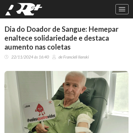
Toggl
navig
Dia do Doador de Sangue: Hemepar
enaltece solidariedade e destaca
aumento nas coletas
22/11/2024 às 16:40
de Francieli Ilanski