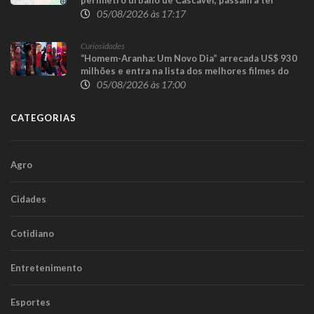
sentido único para execução das obras da
05/08/2026 às 17:17
Trincheira do Cascavel Velho
Curiosidades
“Homem-Aranha: Um Novo Dia” arrecada US$ 930
milhões e entra na lista dos melhores filmes do
herói
05/08/2026 às 17:00
CATEGORIAS
Agro
Cidades
Cotidiano
Entretenimento
Esportes