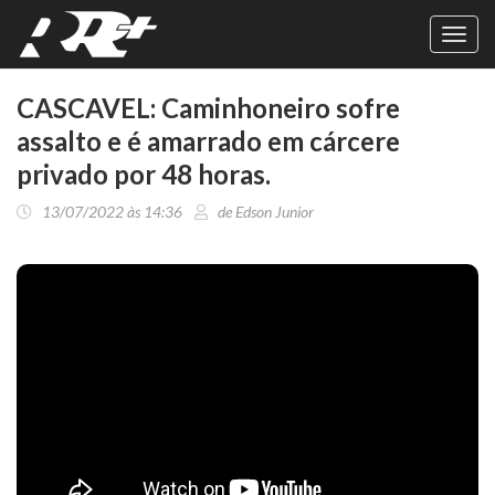
Toggl
navig
CASCAVEL: Caminhoneiro sofre
assalto e é amarrado em cárcere
privado por 48 horas.
13/07/2022 às 14:36
de Edson Junior