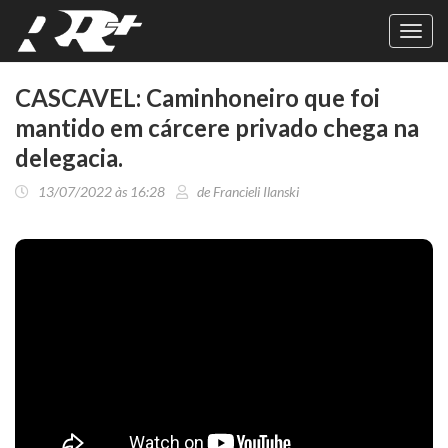
Toggl
navig
CASCAVEL: Caminhoneiro que foi
mantido em cárcere privado chega na
delegacia.
13/07/2022 às 16:28
de Francieli Ilanski