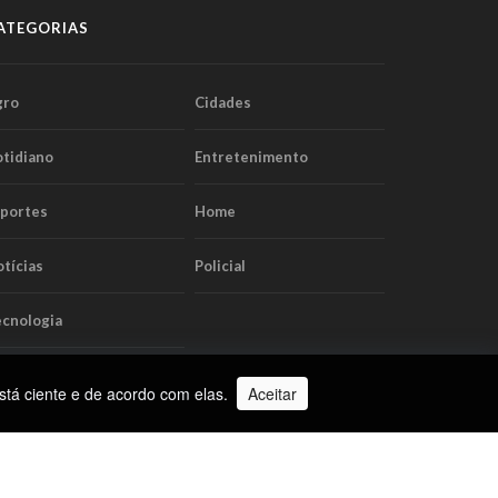
ATEGORIAS
gro
Cidades
tidiano
Entretenimento
sportes
Home
tícias
Policial
cnologia
stá ciente e de acordo com elas.
Aceitar