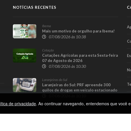
NOTÍCIAS RECENTES
C
Ibema
A
Mais um motivo de orgulho para Ibema!
07/08/2026 às 10:38
Co
Cotação
Cotações Agrícolas para esta Sexta-feira
E
07 de Agosto de 2026
07/08/2026 às 10:30
No
Laranjeiras do Sul
Te
Laranjeiras do Sul: PRF apreende 300
quilos de drogas em veículo estacionado
em hotel
07/08/2026 às 10:10
ítica de privacidade
. Ao continuar navegando, entendemos que você e
 Privacidade