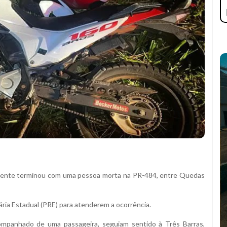
dente terminou com uma pessoa morta na PR-484, entre Quedas
ária Estadual (PRE) para atenderem a ocorrência.
ompanhado de uma passageira, seguiam sentido à Três Barras,