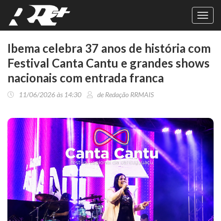
Toggl
navig
Ibema celebra 37 anos de história com
Festival Canta Cantu e grandes shows
nacionais com entrada franca
11/06/2026 às 14:30
de Redação RRMAIS