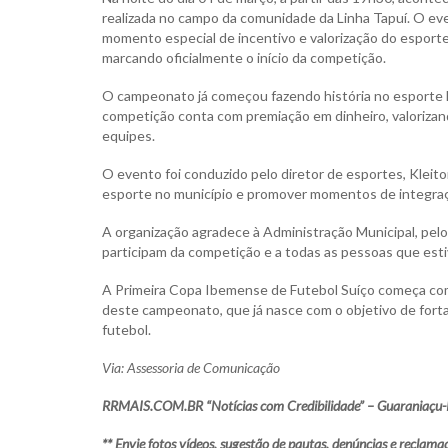
realizada no campo da comunidade da Linha Tapuí. O ev
momento especial de incentivo e valorização do esporte
marcando oficialmente o início da competição.
O campeonato já começou fazendo história no esporte lo
competição conta com premiação em dinheiro, valorizand
equipes.
O evento foi conduzido pelo diretor de esportes, Kleito
esporte no município e promover momentos de integraç
A organização agradece à Administração Municipal, pelo 
participam da competição e a todas as pessoas que est
A Primeira Copa Ibemense de Futebol Suíço começa com
deste campeonato, que já nasce com o objetivo de forta
futebol.
Via:
Assessoria de Comunicação
RRMAIS.COM.BR “Notícias com Credibilidade” – Guaraniaçu-
** Envie fotos vídeos, sugestão de pautas, denúncias e recl