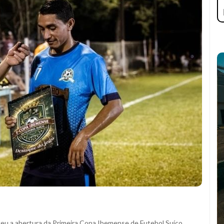
eceu a abertura da Primeira Copa Ibemense de Futebol Suíço,