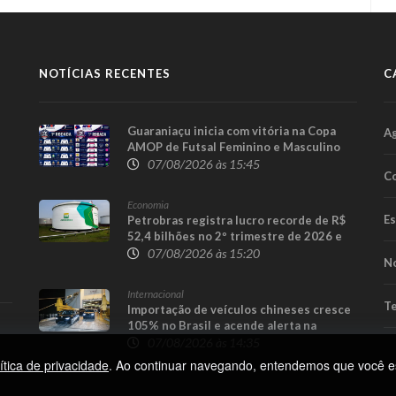
NOTÍCIAS RECENTES
C
Guaraniaçu inicia com vitória na Copa
A
AMOP de Futsal Feminino e Masculino
07/08/2026 às 15:45
Co
Economia
E
Petrobras registra lucro recorde de R$
52,4 bilhões no 2º trimestre de 2026 e
afasta tese de defasagem nos
07/08/2026 às 15:20
No
combustíveis
Internacional
Te
Importação de veículos chineses cresce
105% no Brasil e acende alerta na
indústria nacional
07/08/2026 às 14:35
ítica de privacidade
. Ao continuar navegando, entendemos que você e