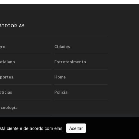
ATEGORIAS
gro
Cidades
tidiano
Entretenimento
sportes
Home
tícias
Policial
cnologia
stá ciente e de acordo com elas.
Aceitar