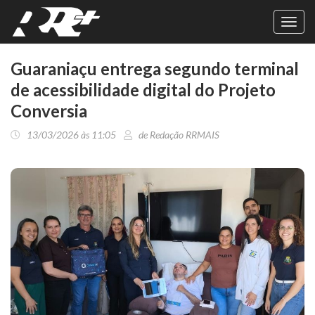
Toggl
navig
Guaraniaçu entrega segundo terminal
de acessibilidade digital do Projeto
Conversia
13/03/2026 às 11:05
de Redação RRMAIS