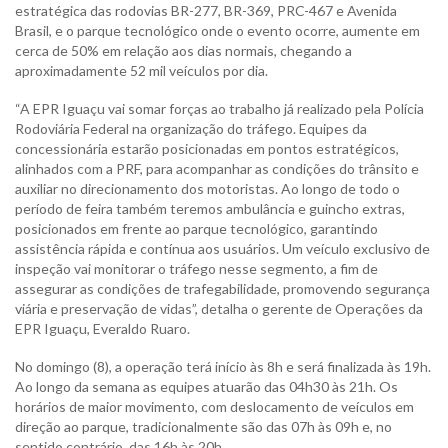
estratégica das rodovias BR-277, BR-369, PRC-467 e Avenida
Brasil, e o parque tecnológico onde o evento ocorre, aumente em
cerca de 50% em relação aos dias normais, chegando a
aproximadamente 52 mil veículos por dia.
“A EPR Iguaçu vai somar forças ao trabalho já realizado pela Polícia
Rodoviária Federal na organização do tráfego. Equipes da
concessionária estarão posicionadas em pontos estratégicos,
alinhados com a PRF, para acompanhar as condições do trânsito e
auxiliar no direcionamento dos motoristas. Ao longo de todo o
período de feira também teremos ambulância e guincho extras,
posicionados em frente ao parque tecnológico, garantindo
assistência rápida e contínua aos usuários. Um veículo exclusivo de
inspeção vai monitorar o tráfego nesse segmento, a fim de
assegurar as condições de trafegabilidade, promovendo segurança
viária e preservação de vidas”, detalha o gerente de Operações da
EPR Iguaçu, Everaldo Ruaro.
No domingo (8), a operação terá início às 8h e será finalizada às 19h.
Ao longo da semana as equipes atuarão das 04h30 às 21h. Os
horários de maior movimento, com deslocamento de veículos em
direção ao parque, tradicionalmente são das 07h às 09h e, no
sentido contrário, das 16h às 20h.