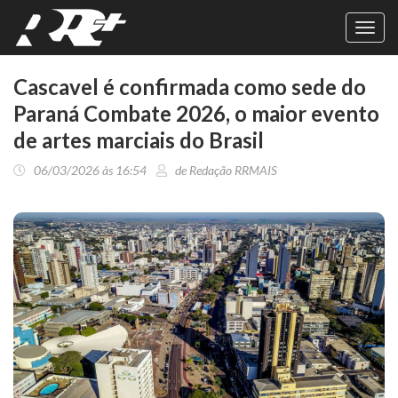
Toggl
navig
Cascavel é confirmada como sede do
Paraná Combate 2026, o maior evento
de artes marciais do Brasil
06/03/2026 às 16:54
de Redação RRMAIS