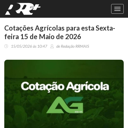
Toggl
navig
Cotações Agrícolas para esta Sexta-
feira 15 de Maio de 2026
15/05/2026 às 10:47
de Redação RRMAIS