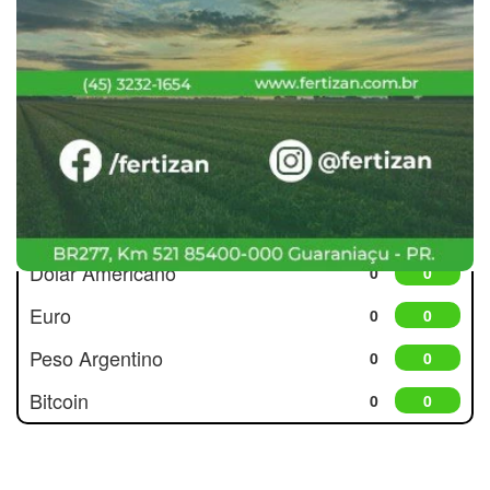
Cotações
Dólar Americano
0
0
Euro
0
0
Peso Argentino
0
0
Bitcoin
0
0